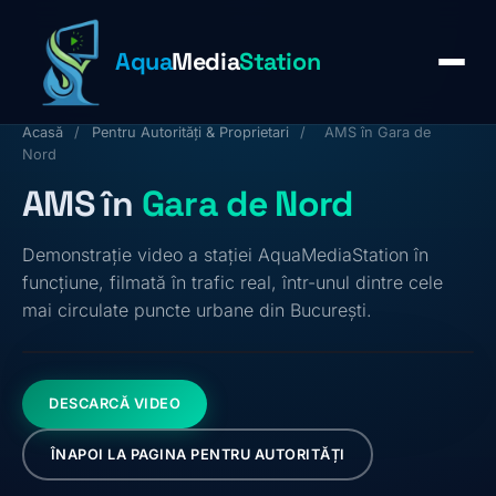
Aqua
Media
Station
Acasă
/
Pentru Autorități & Proprietari
/
AMS în Gara de
Nord
AMS în
Gara de Nord
Demonstrație video a stației AquaMediaStation în
funcțiune, filmată în trafic real, într-unul dintre cele
mai circulate puncte urbane din București.
DESCARCĂ VIDEO
ÎNAPOI LA PAGINA PENTRU AUTORITĂȚI